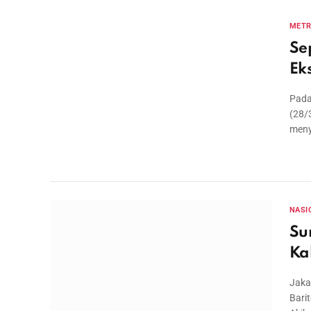
MET
Se
Ek
Pada
(28/
men
NASI
Su
Ka
Jaka
Bari