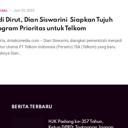
Juni 20, 2025
ONAL
di Dirut, Dian Siswarini Siapkan Tujuh
ogram Prioritas untuk Telkom
rta, Amakomedia.com – Dian Siswarini, diangkat pemerintah menjadi
ktur Utama PT Telkom Indonesia (Persero) Tbk (Telkom) yang baru.
knya Dian…
BERITA TERBARU
HJK Padang ke-357 Tahun,
Ketua DPRD: Tantangan Jangan