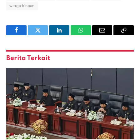
warga binaan
Facebook
Twitter
LinkedIn
WhatsApp
Email
Copy
Link
Berita Terkait