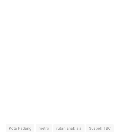
Kota Padang
metro
rutan anak aia
Suspek TBC