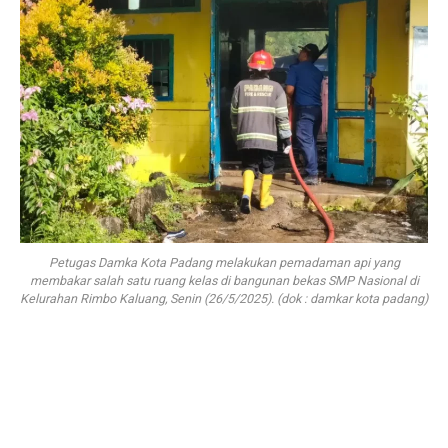
Petugas Damka Kota Padang melakukan pemadaman api yang
membakar salah satu ruang kelas di bangunan bekas SMP Nasional di
Kelurahan Rimbo Kaluang, Senin (26/5/2025). (dok : damkar kota padang)