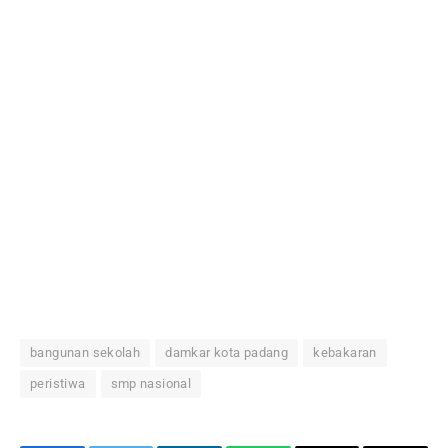
bangunan sekolah
damkar kota padang
kebakaran
peristiwa
smp nasional