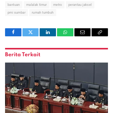
bantuan
malalak timur
metro
perantau jaksel
pmi sumbar
rumah tumbuh
Facebook
Twitter
LinkedIn
WhatsApp
Email
Copy
Link
Berita Terkait