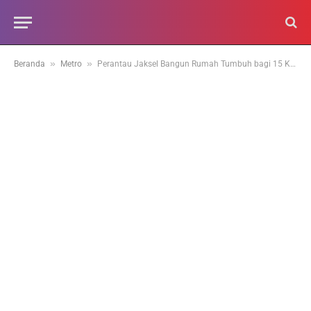
»
»
Beranda
Metro
Perantau Jaksel Bangun Rumah Tumbuh bagi 15 KK di Nagari Malalak Timur