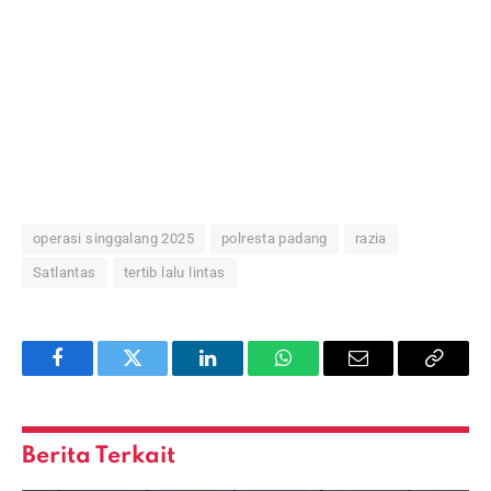
operasi singgalang 2025
polresta padang
razia
Satlantas
tertib lalu lintas
Facebook
Twitter
LinkedIn
WhatsApp
Email
Copy
Link
Berita Terkait