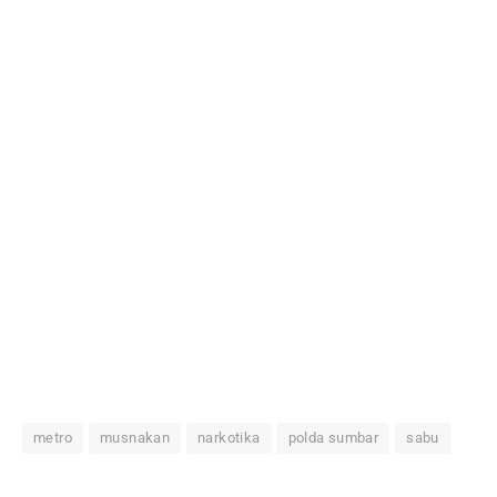
metro
musnakan
narkotika
polda sumbar
sabu