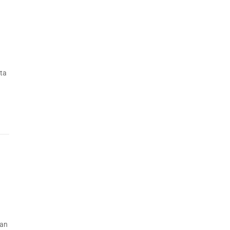
ta
pan