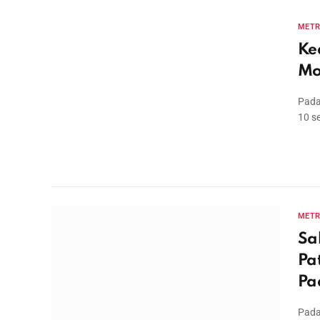
MET
Ke
Mo
Pada
10 s
MET
Sa
Pa
Pa
Pada