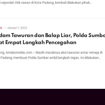
di sejumlah titik rawan di Kota Padang, kembali dilakukan pihak…
Januari 7, 2025
RO
dam Tawuran dan Balap Liar, Polda Sumb
at Empat Langkah Pencegahan
ng, Amakomedia.com – Masih maraknya aksi tawuran antar remaja di
 Padang, membuat Polda Sumbar ambil langkah tegas. Ini dilakukan…