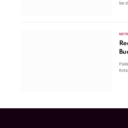
liar 
MET
Re
Bu
Pada
Kota