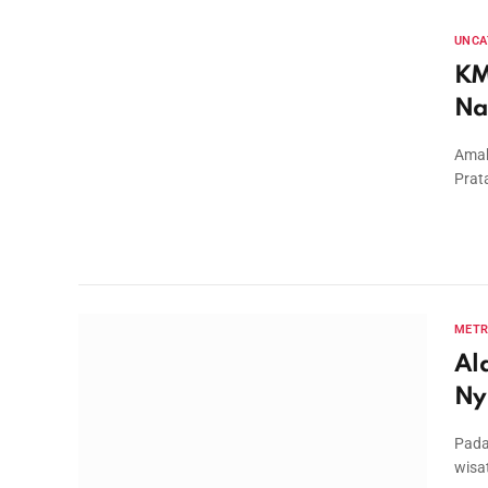
UNCA
KM
Na
Amak
Prat
MET
Al
Ny
Pada
wisa