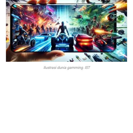
Ilustrasi dunia gamming. IST