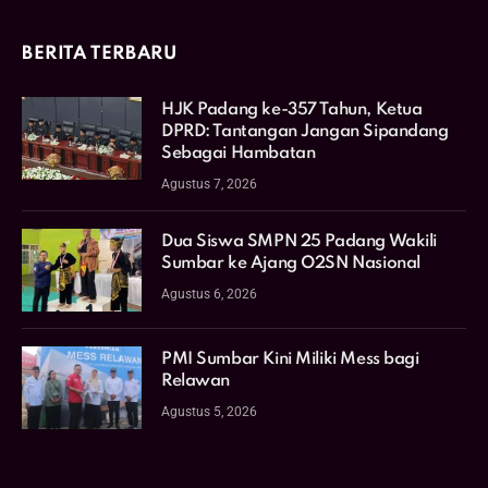
BERITA TERBARU
HJK Padang ke-357 Tahun, Ketua
DPRD: Tantangan Jangan Sipandang
Sebagai Hambatan
Agustus 7, 2026
Dua Siswa SMPN 25 Padang Wakili
Sumbar ke Ajang O2SN Nasional
Agustus 6, 2026
PMI Sumbar Kini Miliki Mess bagi
Relawan
Agustus 5, 2026