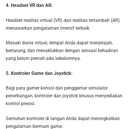
4. Headset VR dan AR:
Headset realitas virtual (VR) dan realitas tertambah (AR)
menawarkan pengalaman imersif terbaik.
Masuki dunia virtual, tempat Anda dapat menjelajah,
bertarung, dan menaklukkan dengan sensasi kehadiran
yang belum pernah ada sebelumnya.
5. Kontroler Game dan Joystick:
Bagi para gamer konsol dan penggemar simulator
penerbangan, kontroler dan joystick khusus menyediakan
kontrol presisi.
Sentuhan kontroler di tangan Anda dapat meningkatkan
pengalaman bermain game.