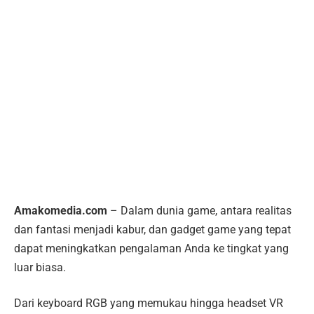
Amakomedia.com
– Dalam dunia game, antara realitas
dan fantasi menjadi kabur, dan gadget game yang tepat
dapat meningkatkan pengalaman Anda ke tingkat yang
luar biasa.
Dari keyboard RGB yang memukau hingga headset VR