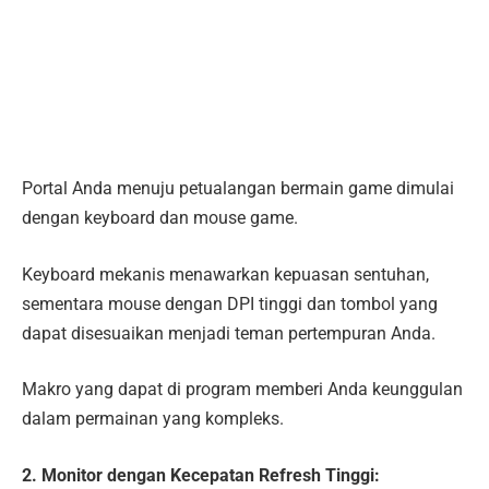
Portal Anda menuju petualangan bermain game dimulai
dengan keyboard dan mouse game.
Keyboard mekanis menawarkan kepuasan sentuhan,
sementara mouse dengan DPI tinggi dan tombol yang
dapat disesuaikan menjadi teman pertempuran Anda.
Makro yang dapat di program memberi Anda keunggulan
dalam permainan yang kompleks.
2. Monitor dengan Kecepatan Refresh Tinggi: