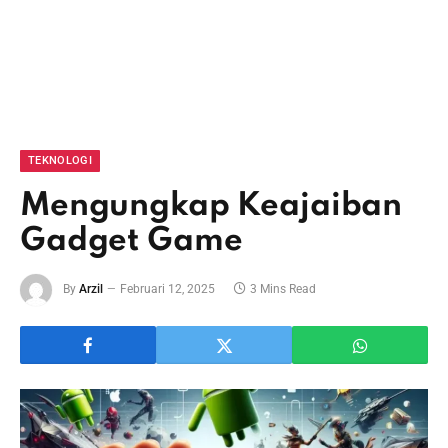
TEKNOLOGI
Mengungkap Keajaiban
Gadget Game
By
Arzil
Februari 12, 2025
3 Mins Read