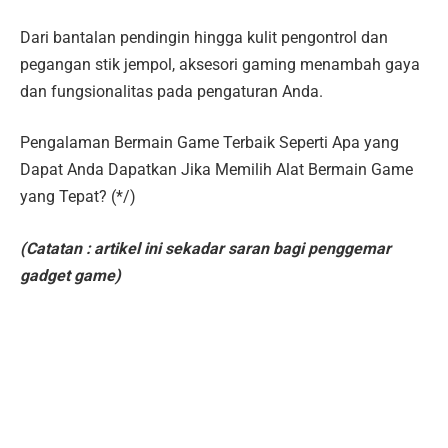
Dari bantalan pendingin hingga kulit pengontrol dan
pegangan stik jempol, aksesori gaming menambah gaya
dan fungsionalitas pada pengaturan Anda.
Pengalaman Bermain Game Terbaik Seperti Apa yang
Dapat Anda Dapatkan Jika Memilih Alat Bermain Game
yang Tepat? (*/)
(Catatan : artikel ini sekadar saran bagi penggemar
gadget game)