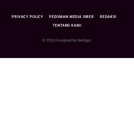
PRIVACY POLICY
PEDOMAN MEDIA SIBER
REDAKSI
TENTANG KAMI
© 2026 Designed by Nextgen.