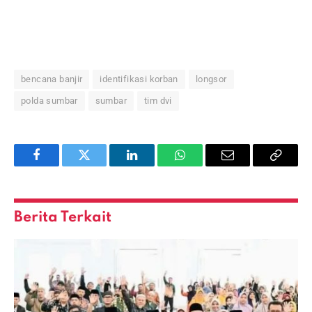
bencana banjir
identifikasi korban
longsor
polda sumbar
sumbar
tim dvi
Facebook
Twitter
LinkedIn
WhatsApp
Email
Copy
Link
Berita Terkait