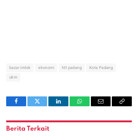
bazar imlek
ekonomi
htt padang
Kota Padang
ukm
Facebook
Twitter
LinkedIn
WhatsApp
Email
Copy
Link
Berita Terkait