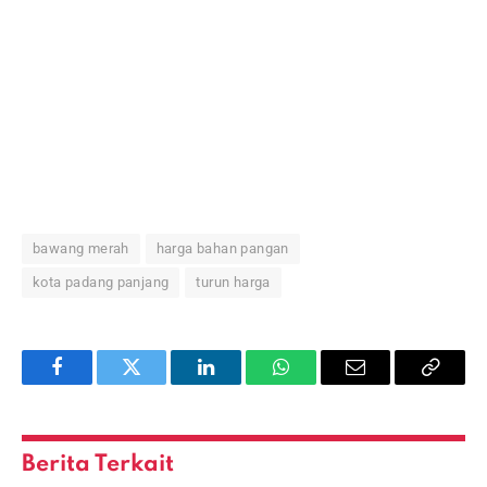
bawang merah
harga bahan pangan
kota padang panjang
turun harga
Facebook
Twitter
LinkedIn
WhatsApp
Email
Copy
Link
Berita Terkait