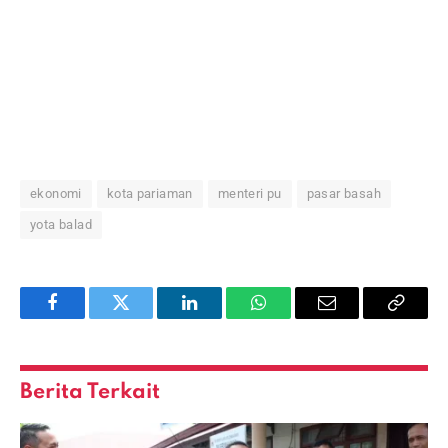
ekonomi
kota pariaman
menteri pu
pasar basah
yota balad
Facebook
Twitter
LinkedIn
WhatsApp
Email
Copy
Link
Berita Terkait