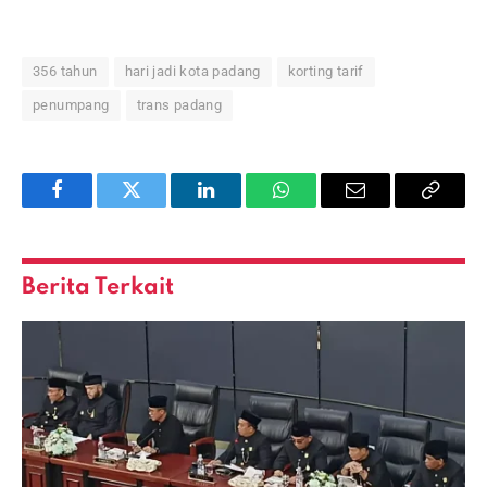
356 tahun
hari jadi kota padang
korting tarif
penumpang
trans padang
Facebook
Twitter
LinkedIn
WhatsApp
Email
Copy
Link
Berita Terkait