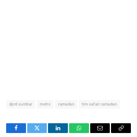
dprd sumbar
metro
ramadan
tim safari ramadan
Facebook
Twitter
LinkedIn
WhatsApp
Email
Copy