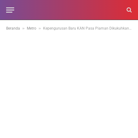
»
»
Beranda
Metro
Kepengurusan Baru KAN Pasa Piaman Dikukuhkan, Sinergi Tungku Tigo Sajarangan Diperkuat