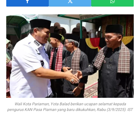
Wali Kota Pariaman, Yota Balad berikan ucapan selamat kepada
pengurus KAN Pasa Piaman yang baru dikukuhkan, Rabu (3/9/2025). IST