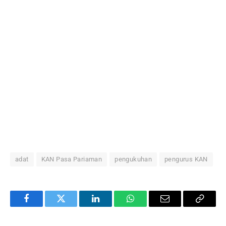
adat
KAN Pasa Pariaman
pengukuhan
pengurus KAN
Facebook
Twitter
LinkedIn
WhatsApp
Email
Copy
Link