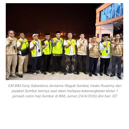
GM BIM Dony Subardono, bersama Wagub Sumbar, Vasko Ruseimy dan
pejabat Sumbar lainnya saat akan melepas keberangkatan kloter 1
jamaah calon haji Sumbar di BIM, Jumat (24/4/2026) dini hari. IST