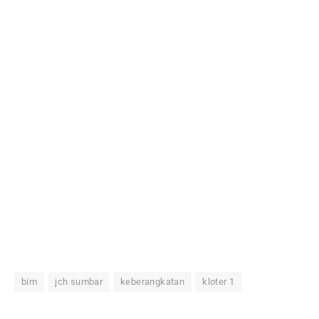
bim
jch sumbar
keberangkatan
kloter 1