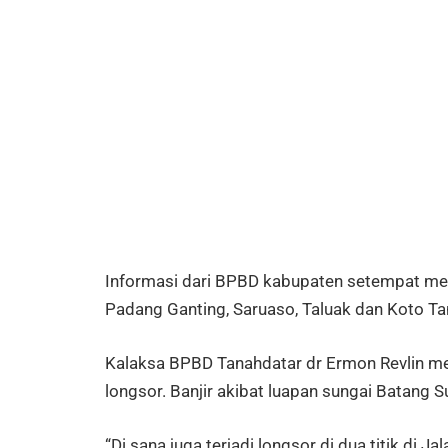
Informasi dari BPBD kabupaten setempat men
Padang Ganting, Saruaso, Taluak dan Koto Ta
Kalaksa BPBD Tanahdatar dr Ermon Revlin men
longsor. Banjir akibat luapan sungai Batang S
“Di sana juga terjadi longsor di dua titik di J