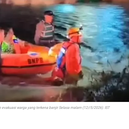
vakuasi warga yang terkena banjir Selasa malam (12//5/2026). IST