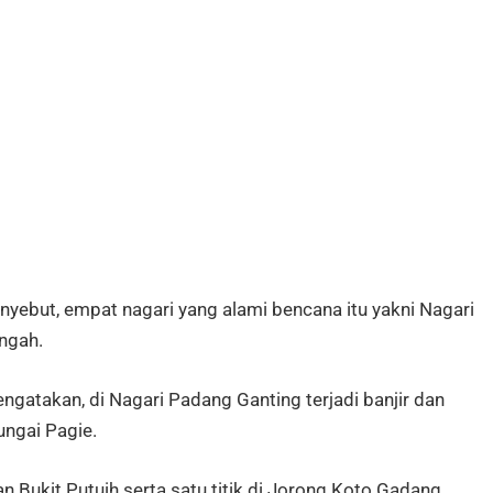
yebut, empat nagari yang alami bencana itu yakni Nagari
ngah.
gatakan, di Nagari Padang Ganting terjadi banjir dan
ungai Pagie.
alan Bukit Putuih serta satu titik di Jorong Koto Gadang