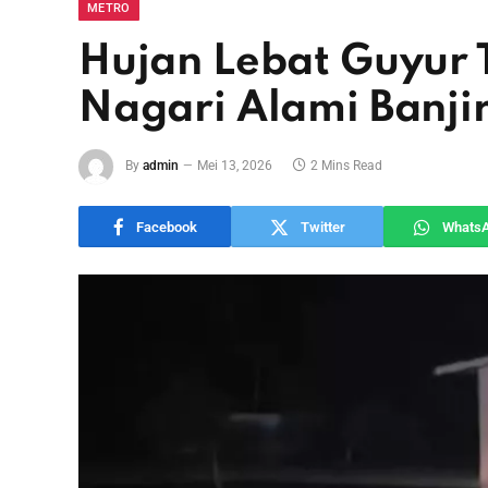
METRO
Hujan Lebat Guyur 
Nagari Alami Banji
By
admin
Mei 13, 2026
2 Mins Read
Facebook
Twitter
Whats