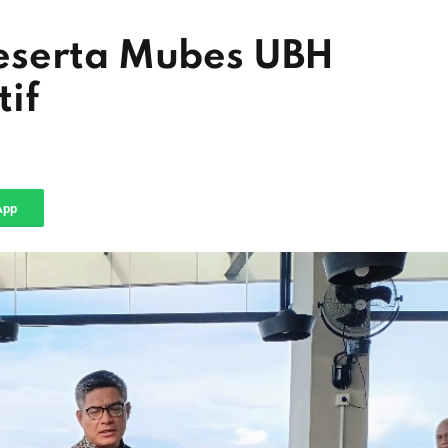
eserta Mubes UBH
if
App