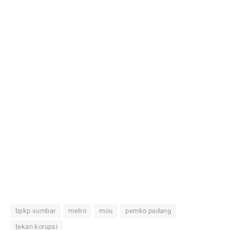
bpkp sumbar
metro
mou
pemko padang
tekan korupsi