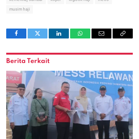
musim haji
Facebook
Twitter
LinkedIn
WhatsApp
Email
Copy
Link
Berita Terkait