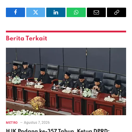
Facebook
Twitter
LinkedIn
WhatsApp
Email
Copy
Link
Berita Terkait
Agustus 7, 2026
METRO
HJK Padang ke-357 Tahun, Ketua DPRD: