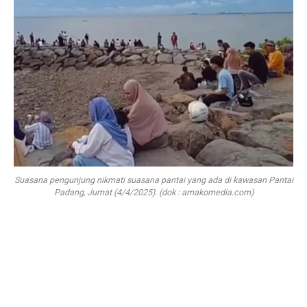
Suasana pengunjung nikmati suasana pantai yang ada di kawasan Pantai
Padang, Jumat (4/4/2025). (dok : amakomedia.com)