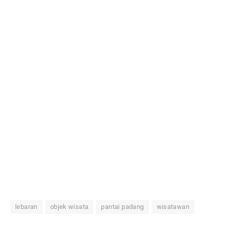
lebaran
objek wisata
pantai padang
wisatawan