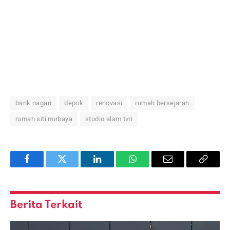
bank nagari
depok
renovasi
rumah bersejarah
rumah siti nurbaya
studio alam tvri
Facebook
Twitter
LinkedIn
WhatsApp
Email
Copy
Link
Berita Terkait