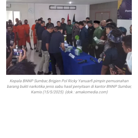
Kepala BNNP Sumbar, Brigjen Pol Ricky Yanuarfi pimpin pemusnahan
barang bukti narkotika jenis sabu hasil penyitaan di kantor BNNP Sumbar,
Kamis (15/5/2025). (dok : amakomedia.com)