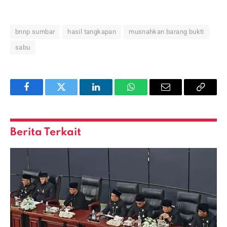
bnnp sumbar
hasil tangkapan
musnahkan barang bukti
sabu
Facebook
Twitter
LinkedIn
WhatsApp
Email
Copy
Link
Berita Terkait