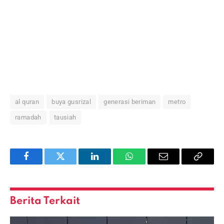
al quran
buya gusrizal
generasi beriman
metro
ramadah
tausiah
Facebook
Twitter
LinkedIn
WhatsApp
Email
Copy
Link
Berita Terkait