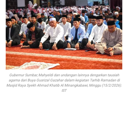
Gubernur Sumbar, Mahyeldi dan undangan lainnya dengarkan tausiah
agama dari Buya Gusrizal Gazahar dalam kegiatan Tarhib Ramadan di
Masjid Raya Syekh Ahmad Khatib Al Minangkabawi, Minggu (15/2/2026).
IST