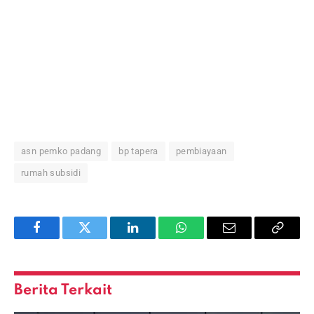
asn pemko padang
bp tapera
pembiayaan
rumah subsidi
Facebook
Twitter
LinkedIn
WhatsApp
Email
Copy
Link
Berita Terkait