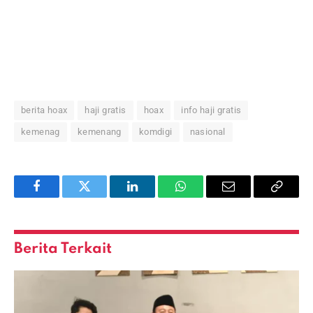
berita hoax
haji gratis
hoax
info haji gratis
kemenag
kemenang
komdigi
nasional
Facebook
Twitter
LinkedIn
WhatsApp
Email
Copy
Link
Berita Terkait