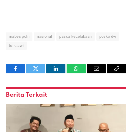
mabes polri
nasional
pasca kecelakaan
posko dvi
tol ciawi
Facebook
Twitter
LinkedIn
WhatsApp
Email
Copy
Link
Berita Terkait