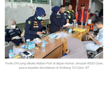
Posko DVI yang dibuka Mabes Polri di depan Kamar Jenazah RSUD Ciawi,
pasca kejadian kecelakaan di Gerbang Tol Ciawi. IST