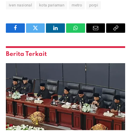
iven nasional
kota pariaman
metro
porpi
Facebook
Twitter
LinkedIn
WhatsApp
Email
Copy
Link
Berita Terkait