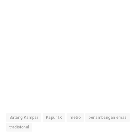
Batang Kampar
Kapur IX
metro
penambangan emas
tradisional