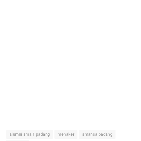
alumni sma 1 padang
menaker
smansa padang