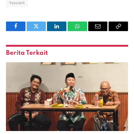
Yassierli
Facebook
Twitter
LinkedIn
WhatsApp
Email
Copy
Link
Berita Terkait