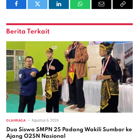
Facebook
Twitter
LinkedIn
WhatsApp
Email
Copy
Link
Berita Terkait
Agustus 6, 2026
OLAHRAGA
Dua Siswa SMPN 25 Padang Wakili Sumbar ke
Ajang O2SN Nasional