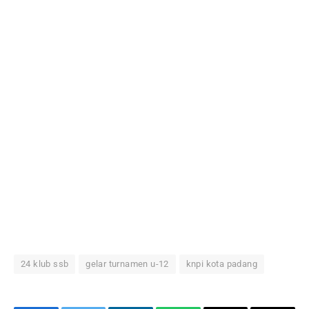
24 klub ssb
gelar turnamen u-12
knpi kota padang