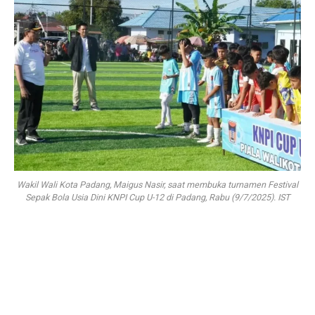
Wakil Wali Kota Padang, Maigus Nasir, saat membuka turnamen Festival
Sepak Bola Usia Dini KNPI Cup U-12 di Padang, Rabu (9/7/2025). IST