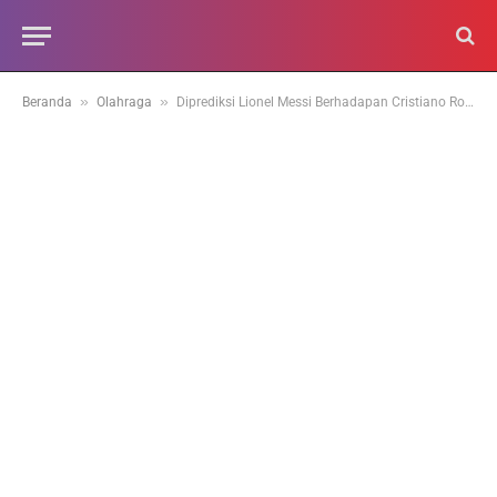
»
»
Beranda
Olahraga
Diprediksi Lionel Messi Berhadapan Cristiano Ronaldo di Piala Dunia 2026