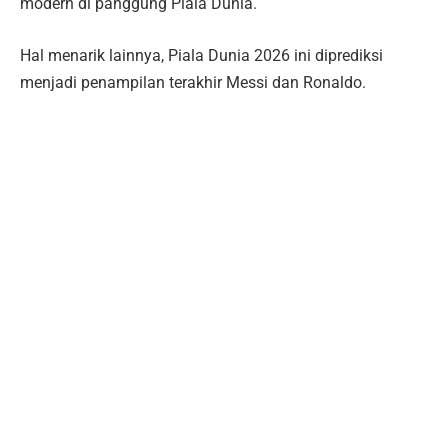
modern di panggung Piala Dunia.
Hal menarik lainnya, Piala Dunia 2026 ini diprediksi
menjadi penampilan terakhir Messi dan Ronaldo.