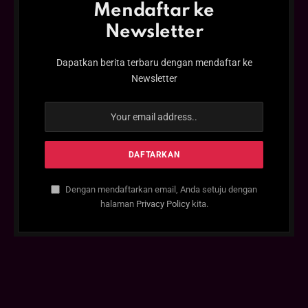
Mendaftar ke
Newsletter
Dapatkan berita terbaru dengan mendaftar ke
Newsletter
Dengan mendaftarkan email, Anda setuju dengan
halaman
Privacy Policy
kita.