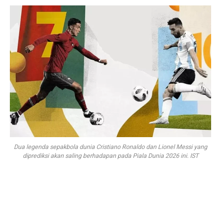
Dua legenda sepakbola dunia Cristiano Ronaldo dan Lionel Messi yang
diprediksi akan saling berhadapan pada Piala Dunia 2026 ini. IST