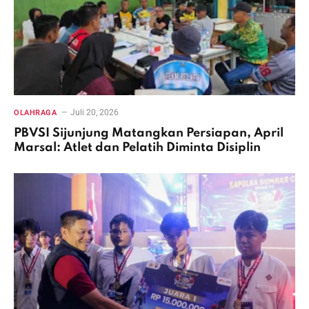
Juli 20, 2026
OLAHRAGA
PBVSI Sijunjung Matangkan Persiapan, April
Marsal: Atlet dan Pelatih Diminta Disiplin