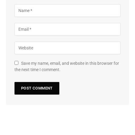
Save my name, email, and website in this browser for
the next time I comment.