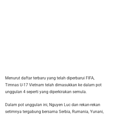
Menurut daftar terbaru yang telah diperbarui FIFA,
Timnas U-17 Vietnam telah dimasukkan ke dalam pot
unggulan 4 seperti yang diperkirakan semula.
Dalam pot unggulan ini, Nguyen Luc dan rekan-rekan
setimnya tergabung bersama Serbia, Rumania, Yunani,