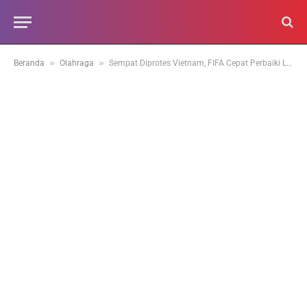
»
»
Beranda
Olahraga
Sempat Diprotes Vietnam, FIFA Cepat Perbaiki Laman Resminya