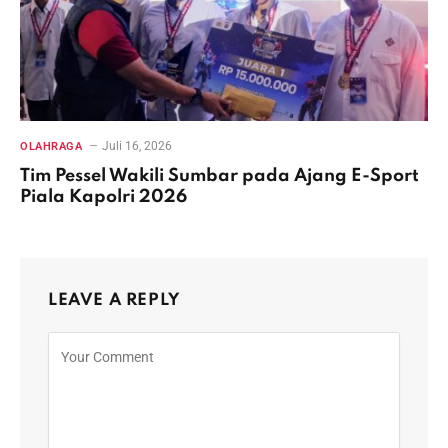
Juli 16, 2026
OLAHRAGA
Tim Pessel Wakili Sumbar pada Ajang E-Sport
Piala Kapolri 2026
LEAVE A REPLY