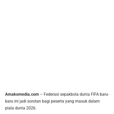
Amakomedia.com
– Federasi sepakbola dunia FIFA baru-
baru ini jadi sorotan bagi peserta yang masuk dalam
piala dunia 2026.