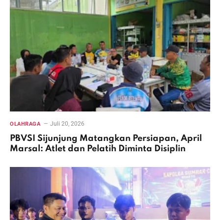
Juli 20, 2026
OLAHRAGA
PBVSI Sijunjung Matangkan Persiapan, April
Marsal: Atlet dan Pelatih Diminta Disiplin