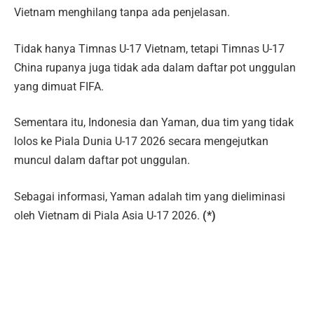
Vietnam menghilang tanpa ada penjelasan.
Tidak hanya Timnas U-17 Vietnam, tetapi Timnas U-17
China rupanya juga tidak ada dalam daftar pot unggulan
yang dimuat FIFA.
Sementara itu, Indonesia dan Yaman, dua tim yang tidak
lolos ke Piala Dunia U-17 2026 secara mengejutkan
muncul dalam daftar pot unggulan.
Sebagai informasi, Yaman adalah tim yang dieliminasi
oleh Vietnam di Piala Asia U-17 2026.
(*)