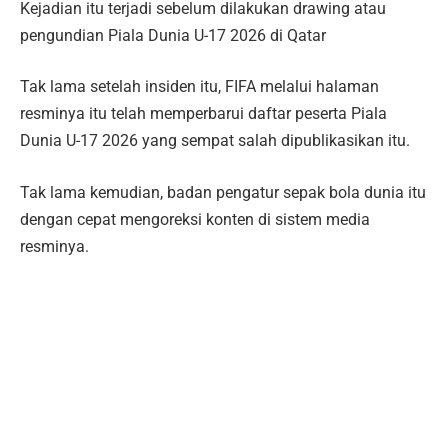
Kejadian itu terjadi sebelum dilakukan drawing atau
pengundian Piala Dunia U-17 2026 di Qatar
Tak lama setelah insiden itu, FIFA melalui halaman
resminya itu telah memperbarui daftar peserta Piala
Dunia U-17 2026 yang sempat salah dipublikasikan itu.
Tak lama kemudian, badan pengatur sepak bola dunia itu
dengan cepat mengoreksi konten di sistem media
resminya.