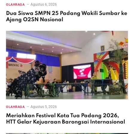
Agustus 6, 2026
OLAHRAGA
Dua Siswa SMPN 25 Padang Wakili Sumbar ke
Ajang O2SN Nasional
Agustus 5, 2026
OLAHRAGA
Meriahkan Festival Kota Tua Padang 2026,
HTT Gelar Kejuaraan Barongsai Internasional