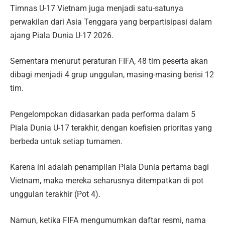
Timnas U-17 Vietnam juga menjadi satu-satunya
perwakilan dari Asia Tenggara yang berpartisipasi dalam
ajang Piala Dunia U-17 2026.
Sementara menurut peraturan FIFA, 48 tim peserta akan
dibagi menjadi 4 grup unggulan, masing-masing berisi 12
tim.
Pengelompokan didasarkan pada performa dalam 5
Piala Dunia U-17 terakhir, dengan koefisien prioritas yang
berbeda untuk setiap turnamen.
Karena ini adalah penampilan Piala Dunia pertama bagi
Vietnam, maka mereka seharusnya ditempatkan di pot
unggulan terakhir (Pot 4).
Namun, ketika FIFA mengumumkan daftar resmi, nama