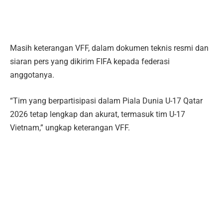
Masih keterangan VFF, dalam dokumen teknis resmi dan
siaran pers yang dikirim FIFA kepada federasi
anggotanya.
“Tim yang berpartisipasi dalam Piala Dunia U-17 Qatar
2026 tetap lengkap dan akurat, termasuk tim U-17
Vietnam,” ungkap keterangan VFF.