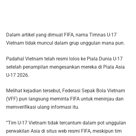
Dalam artikel yang dimuat FIFA, nama Timnas U-17
Vietnam tidak muncul dalam grup unggulan mana pun.
Padahal Vietnam telah resmi lolos ke Piala Dunia U-17
setelah penampilan mengesankan mereka di Piala Asia
U-17 2026.
Melihat kejadian tersebut, Federasi Sepak Bola Vietnam
(VFF) pun langsung meminta FIFA untuk meninjau dan
memverifikasi ulang informasi itu.
“Tim U-17 Vietnam tidak tercantum dalam pot unggulan
perwakilan Asia di situs web resmi FIFA, meskipun tim