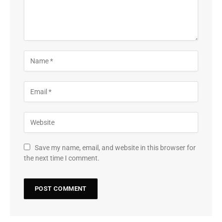
Save my name, email, and website in this browser for
the next time I comment.