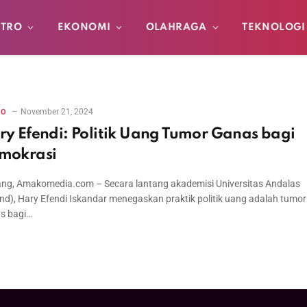
TRO
EKONOMI
OLAHRAGA
TEKNOLOGI
November 21, 2024
RO
ry Efendi: Politik Uang Tumor Ganas bagi
mokrasi
ng, Amakomedia.com – Secara lantang akademisi Universitas Andalas
nd), Hary Efendi Iskandar menegaskan praktik politik uang adalah tumor
s bagi…