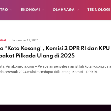
TRO
EKONOMI
OLAHRAGA
TEKNOLOGI
September 11, 2024
ONAL
a “Kota Kosong“, Komisi 2 DPR RI dan KPU
pakat Pilkada Ulang di 2025
rta, Amakomedia.com – Persoalan penyelesaian istilah kota kosong dal
ada serentak 2024 mulai memdapat titik terang. Komisi II DPR RI…