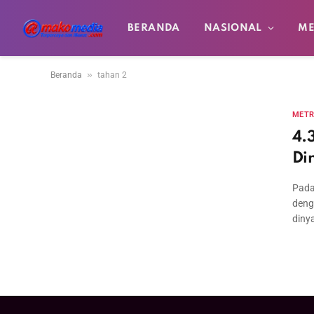
BERANDA
NASIONAL
ME
»
Beranda
tahan 2
MET
4.
Di
Pada
deng
diny