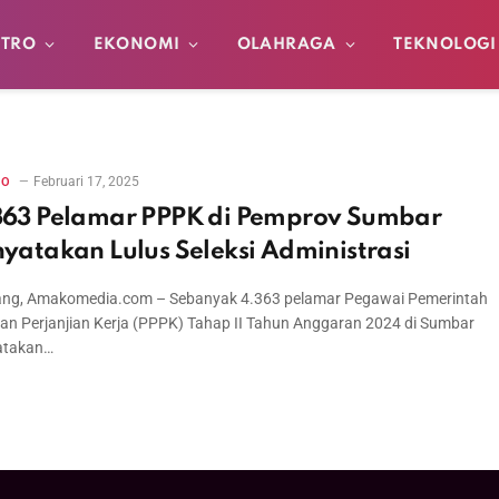
TRO
EKONOMI
OLAHRAGA
TEKNOLOGI
Februari 17, 2025
RO
363 Pelamar PPPK di Pemprov Sumbar
nyatakan Lulus Seleksi Administrasi
ng, Amakomedia.com – Sebanyak 4.363 pelamar Pegawai Pemerintah
an Perjanjian Kerja (PPPK) Tahap II Tahun Anggaran 2024 di Sumbar
atakan…