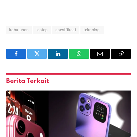
kebutuhan
laptop
spesifikasi
teknologi
Facebook
Twitter
LinkedIn
WhatsApp
Email
Copy
Link
Berita Terkait