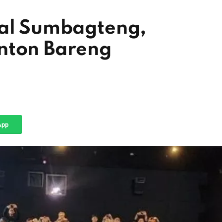
nal Sumbagteng,
nton Bareng
App