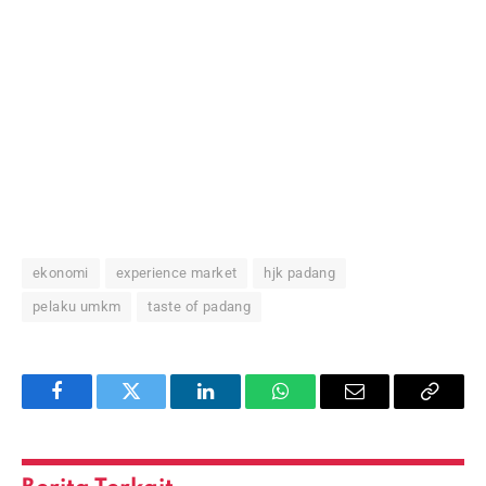
ekonomi
experience market
hjk padang
pelaku umkm
taste of padang
Facebook
Twitter
LinkedIn
WhatsApp
Email
Copy
Link