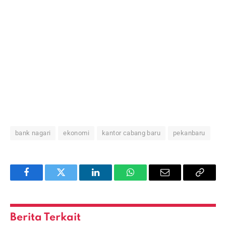
bank nagari
ekonomi
kantor cabang baru
pekanbaru
Facebook
Twitter
LinkedIn
WhatsApp
Email
Copy
Link
Berita Terkait