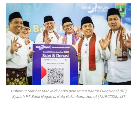
Gubernur Sumbar Mahyeldi hadiri peresmian Kantor Fungsional (KF)
Syariah PT Bank Nagari di Kota Pekanbaru, Jumat (12/9/2025). IST