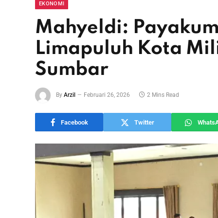
EKONOMI
Mahyeldi: Payaku
Limapuluh Kota Mili
Sumbar
By
Arzil
Februari 26, 2026
2 Mins Read
Facebook
Twitter
Whats