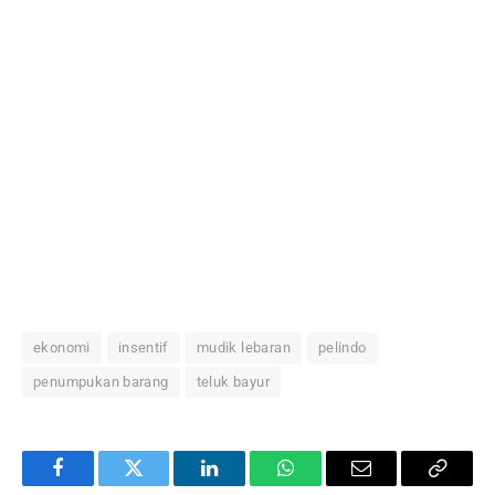
ekonomi
insentif
mudik lebaran
pelindo
penumpukan barang
teluk bayur
Facebook
Twitter
LinkedIn
WhatsApp
Email
Copy