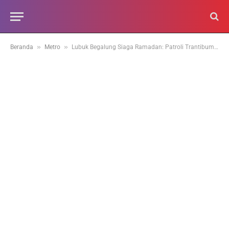
»
»
Beranda
Metro
Lubuk Begalung Siaga Ramadan: Patroli Trantibum Antisipasi Tawuran dan Merco