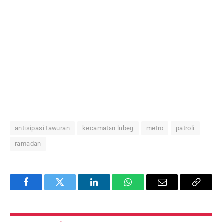
antisipasi tawuran
kecamatan lubeg
metro
patroli
ramadan
Facebook
Twitter
LinkedIn
WhatsApp
Email
Copy
Link