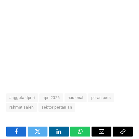
anggota dpr ri
hpn 2026
nasional
peran pers
rahmat saleh
sektor pertanian
Facebook
Twitter
LinkedIn
WhatsApp
Email
Copy