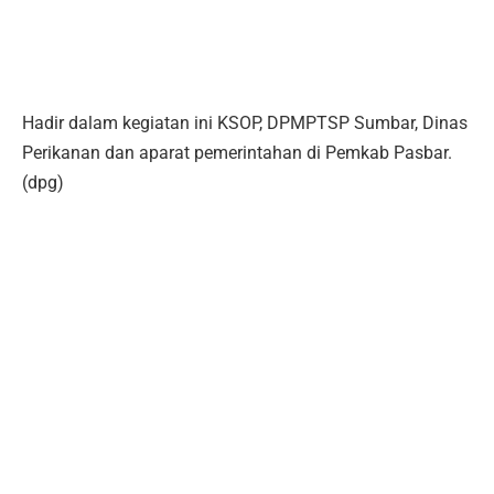
Hadir dalam kegiatan ini KSOP, DPMPTSP Sumbar, Dinas
Perikanan dan aparat pemerintahan di Pemkab Pasbar.
(dpg)