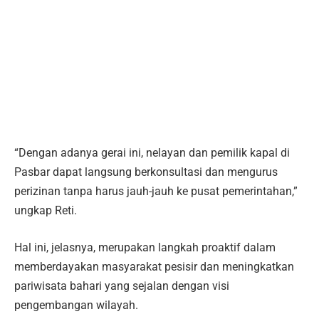
“Dengan adanya gerai ini, nelayan dan pemilik kapal di
Pasbar dapat langsung berkonsultasi dan mengurus
perizinan tanpa harus jauh-jauh ke pusat pemerintahan,”
ungkap Reti.
Hal ini, jelasnya, merupakan langkah proaktif dalam
memberdayakan masyarakat pesisir dan meningkatkan
pariwisata bahari yang sejalan dengan visi
pengembangan wilayah.