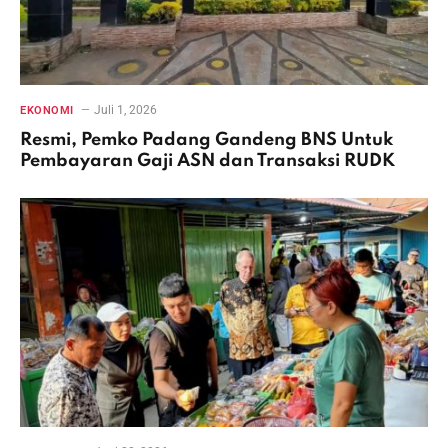
Juli 1, 2026
EKONOMI
Resmi, Pemko Padang Gandeng BNS Untuk
Pembayaran Gaji ASN dan Transaksi RUDK