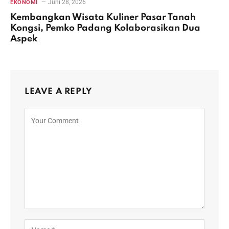
Juni 28, 2026
EKONOMI
Kembangkan Wisata Kuliner Pasar Tanah
Kongsi, Pemko Padang Kolaborasikan Dua
Aspek
LEAVE A REPLY