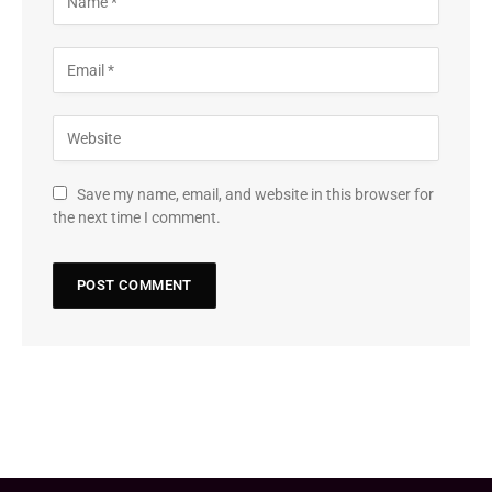
Save my name, email, and website in this browser for
the next time I comment.