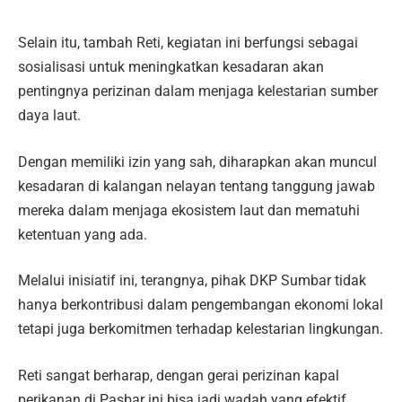
Selain itu, tambah Reti, kegiatan ini berfungsi sebagai
sosialisasi untuk meningkatkan kesadaran akan
pentingnya perizinan dalam menjaga kelestarian sumber
daya laut.
Dengan memiliki izin yang sah, diharapkan akan muncul
kesadaran di kalangan nelayan tentang tanggung jawab
mereka dalam menjaga ekosistem laut dan mematuhi
ketentuan yang ada.
Melalui inisiatif ini, terangnya, pihak DKP Sumbar tidak
hanya berkontribusi dalam pengembangan ekonomi lokal
tetapi juga berkomitmen terhadap kelestarian lingkungan.
Reti sangat berharap, dengan gerai perizinan kapal
perikanan di Pasbar ini bisa jadi wadah yang efektif