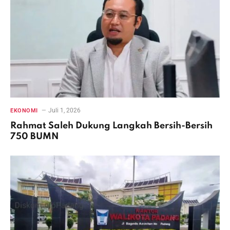
Juli 1, 2026
EKONOMI
Rahmat Saleh Dukung Langkah Bersih-Bersih
750 BUMN