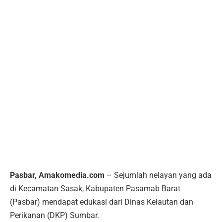
Pasbar, Amakomedia.com
– Sejumlah nelayan yang ada
di Kecamatan Sasak, Kabupaten Pasamab Barat
(Pasbar) mendapat edukasi dari Dinas Kelautan dan
Perikanan (DKP) Sumbar.