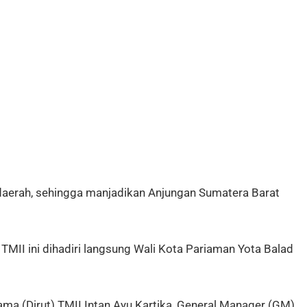
aerah, sehingga manjadikan Anjungan Sumatera Barat
MII ini dihadiri langsung Wali Kota Pariaman Yota Balad
ama (Dirut) TMII Intan Ayu Kartika, General Manager (GM)