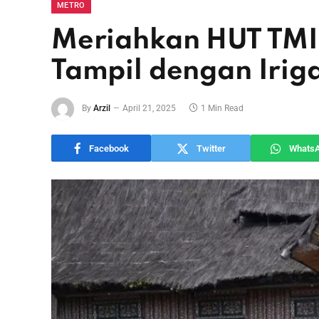
METRO
Meriahkan HUT TMII
Tampil dengan Irig
By
Arzil
April 21, 2025
1 Min Read
Facebook
Twitter
Whats