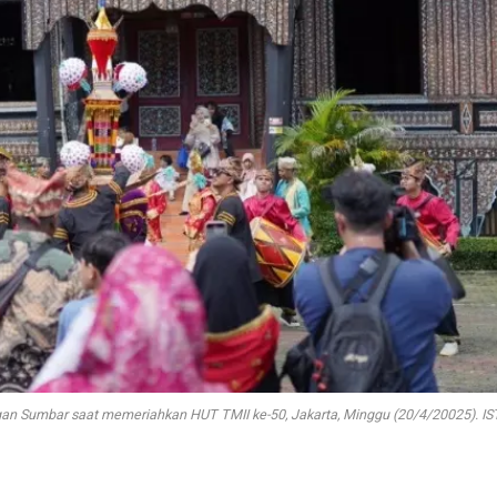
n Sumbar saat memeriahkan HUT TMII ke-50, Jakarta, Minggu (20/4/20025). IS