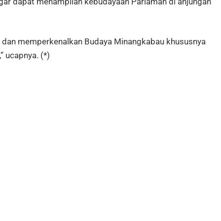
agar dapat menampilan kebudayaan Pariaman di anjungan
ikan dan memperkenalkan Budaya Minangkabau khususnya
 ucapnya. (*)