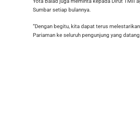
Yota Balad juga meminta kepada Dirut TMII 
Sumbar setiap bulannya.
“Dengan begitu, kita dapat terus melestar
Pariaman ke seluruh pengunjung yang datang,”