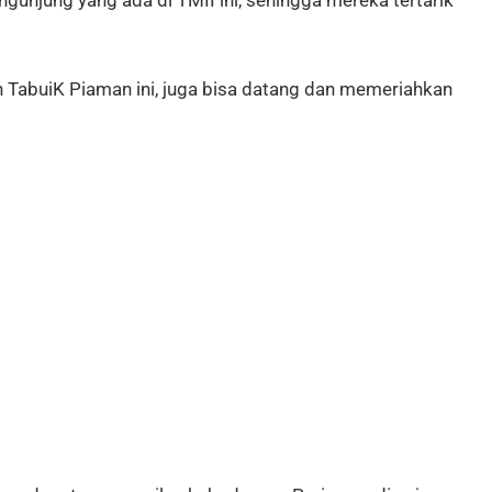
gunjung yang ada di TMII ini, sehingga mereka tertarik
 TabuiK Piaman ini, juga bisa datang dan memeriahkan