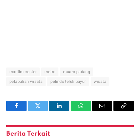
maritim center
metro
muaro padang
pelabuhan wisata
pelindo teluk bayur
wisata
Facebook
Twitter
LinkedIn
WhatsApp
Email
Copy
Link
Berita Terkait