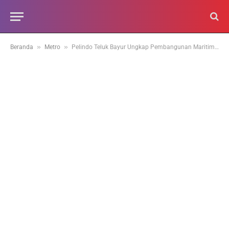
»
»
Beranda
Metro
Pelindo Teluk Bayur Ungkap Pembangunan Maritim Center Muaro Padang Terus Berproses