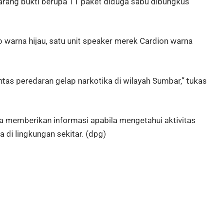
arang bukti berupa 11 paket diduga sabu dibungkus
o warna hijau, satu unit speaker merek Cardion warna
s peredaran gelap narkotika di wilayah Sumbar,” tukas
ta memberikan informasi apabila mengetahui aktivitas
di lingkungan sekitar. (dpg)